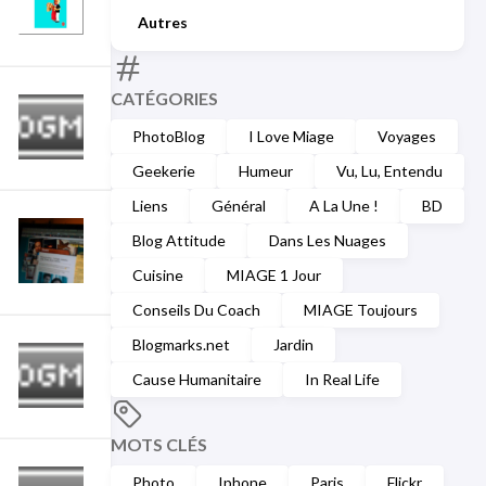
Autres
CATÉGORIES
PhotoBlog
I Love Miage
Voyages
Geekerie
Humeur
Vu, Lu, Entendu
Liens
Général
A La Une !
BD
Blog Attitude
Dans Les Nuages
Cuisine
MIAGE 1 Jour
Conseils Du Coach
MIAGE Toujours
Blogmarks.net
Jardin
Cause Humanitaire
In Real Life
MOTS CLÉS
Photo
Iphone
Paris
Flickr