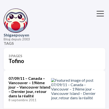
Shigaepouyen
Blog depuis 2003
TAGS
3 PAGES
Tofino
07/09/11 – Canada –
Vancouver – 19ième
jour – Vancouver Island
– Dernier jour, retour
dans la réalité
8 septembre 2011