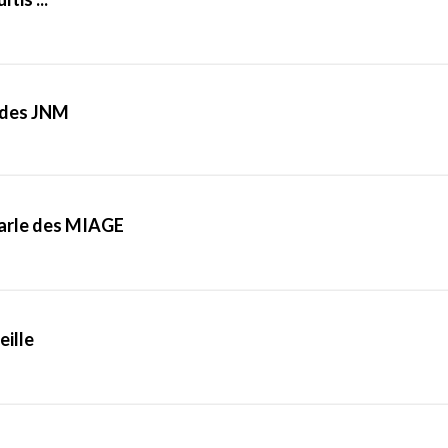
f' des JNM
Parle des MIAGE
eille