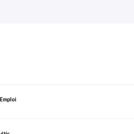
’Emploi
tis ...