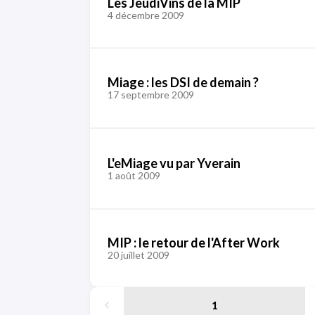
Les JeudiVins de la MIP
4 décembre 2009
Miage : les DSI de demain ?
17 septembre 2009
L'eMiage vu par Yverain
1 août 2009
MIP : le retour de l'After Work
20 juillet 2009
1