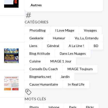
Autres
CATÉGORIES
PhotoBlog
I Love Miage
Voyages
Geekerie
Humeur
Vu, Lu, Entendu
Liens
Général
A La Une !
BD
Blog Attitude
Dans Les Nuages
Cuisine
MIAGE 1 Jour
Conseils Du Coach
MIAGE Toujours
Blogmarks.net
Jardin
Cause Humanitaire
In Real Life
MOTS CLÉS
Photo
Iphone
Paris
Flickr