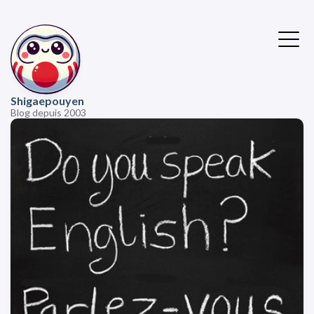
Shigaepouyen
Blog depuis 2003