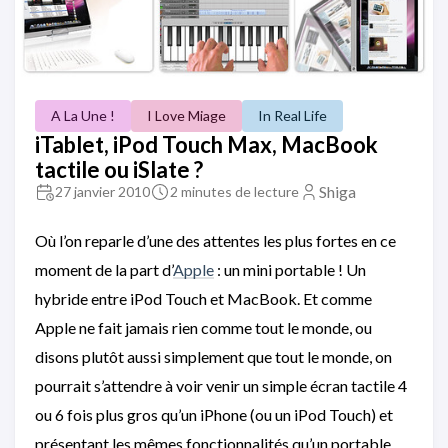
A La Une !
I Love Miage
In Real Life
iTablet, iPod Touch Max, MacBook
tactile ou iSlate ?
Shiga
27 janvier 2010
2 minutes de lecture
Où l’on reparle d’une des attentes les plus fortes en ce
moment de la part d’
Apple
: un mini portable ! Un
hybride entre iPod Touch et MacBook. Et comme
Apple ne fait jamais rien comme tout le monde, ou
disons plutôt aussi simplement que tout le monde, on
pourrait s’attendre à voir venir un simple écran tactile 4
ou 6 fois plus gros qu’un iPhone (ou un iPod Touch) et
présentant les mêmes fonctionnalités qu’un portable