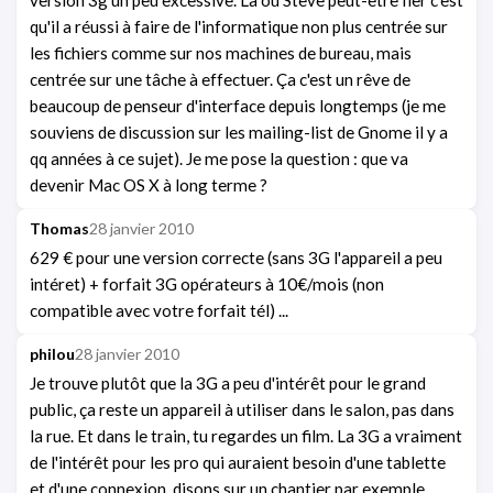
version 3g un peu excessive. Là où Steve peut-être fier c'est
qu'il a réussi à faire de l'informatique non plus centrée sur
les fichiers comme sur nos machines de bureau, mais
centrée sur une tâche à effectuer. Ça c'est un rêve de
beaucoup de penseur d'interface depuis longtemps (je me
souviens de discussion sur les mailing-list de Gnome il y a
qq années à ce sujet). Je me pose la question : que va
devenir Mac OS X à long terme ?
Thomas
28 janvier 2010
629 € pour une version correcte (sans 3G l'appareil a peu
intéret) + forfait 3G opérateurs à 10€/mois (non
compatible avec votre forfait tél) ...
philou
28 janvier 2010
Je trouve plutôt que la 3G a peu d'intérêt pour le grand
public, ça reste un appareil à utiliser dans le salon, pas dans
la rue. Et dans le train, tu regardes un film. La 3G a vraiment
de l'intérêt pour les pro qui auraient besoin d'une tablette
et d'une connexion, disons sur un chantier par exemple.