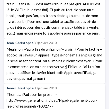
train, ... sans la 3G c'est naze (N'oubliez pas qu'HADOPI est
là, le WIFI public c'est fini). Et puis du tacticle pour un e-
book je suis pas fan, des traces de doigt au milieu de mon
livre beurk :( Pour moi une tablette tactile peut avoir de
gros intéret pour des outils commerciaux (aide à la vente,
etc...) mais encore une fois apple ne pousse pas en ce sens.
Jean-Christophe
30 janvier 2010
Meuh non, y'aura tjrs du wifi, moi j'y crois :) Pour le tactile +
ebook : si j'avais un appareil type iPhone mais en plus grand
je serai assez content, ou au moins curieux d'essayer :) Pour
le commercial on va bien trouver va ;) Philou > J'ai lu qu'on
pouvait utiliser le clavier bluetooth Apple avec l'iPad, ça
devient pas mal ça non ?
Jean-Christophe
30 janvier 2010
Thomas, iPad pour les pros : ->
http://www.igeneration.fr/ipad/l-ipad-egalement-pour-
les-professionnels-10327 ->