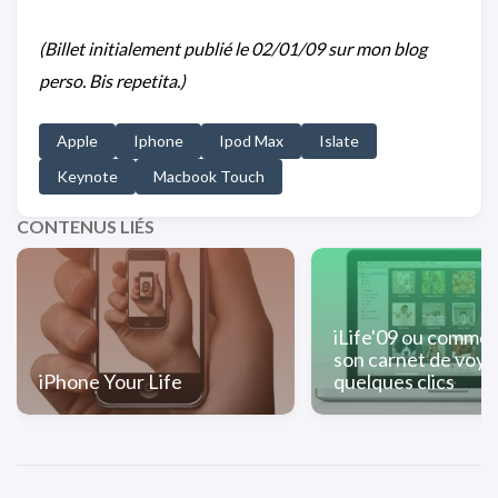
(Billet initialement publié le 02/01/09 sur mon blog
perso. Bis repetita.)
Apple
Iphone
Ipod Max
Islate
Keynote
Macbook Touch
CONTENUS LIÉS
iLife'09 ou commen
son carnet de voya
iPhone Your Life
quelques clics