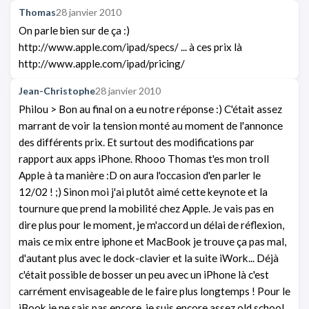
Thomas
28 janvier 2010
On parle bien sur de ça :)
http://www.apple.com/ipad/specs/ ... à ces prix là
http://www.apple.com/ipad/pricing/
Jean-Christophe
28 janvier 2010
Philou > Bon au final on a eu notre réponse :) C'était assez
marrant de voir la tension monté au moment de l'annonce
des différents prix. Et surtout des modifications par
rapport aux apps iPhone. Rhooo Thomas t'es mon troll
Apple à ta manière :D on aura l'occasion d'en parler le
12/02 ! ;) Sinon moi j'ai plutôt aimé cette keynote et la
tournure que prend la mobilité chez Apple. Je vais pas en
dire plus pour le moment, je m'accord un délai de réflexion,
mais ce mix entre iphone et MacBook je trouve ça pas mal,
d'autant plus avec le dock-clavier et la suite iWork... Déjà
c'était possible de bosser un peu avec un iPhone là c'est
carrément envisageable de le faire plus longtemps ! Pour le
iBook je ne sais pas encore, je suis encore assez old school