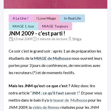
A La Une !
I Love Miage
In Real Life
MIAGE 1 Jour
MIAGE Toujours
JNM 2009 - c'est parti !
Shiga
13 mai 2009
1 minute de lecture
Ce soir c’est le grand soir : après 1 an de préparation les
étudiants de la
MIAGE de Mulhouse
nous ouvrent leurs
portes pour 3 jours de conférences, de rencontres avec
les recruteurs (*) et de moments festifs.
Mais les JNM qu’est-ce que c’est ?
Allez donc lire
notre article “
JNM : ce qu’il faut savoir !
”. Et pour vous
mettre dans le bain il y’a
le teaser de Mulhouse
pour les
JNM 2009, la
vidéo de Rennes
réalisées pour les JNM