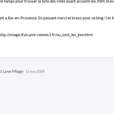
le temps pour trouver la liste des villes ayant accueilli les JNM, brav
ait a Aix-en-Provence. En passant merci et bravo pour ce blog ! Un 
 http://miage.ifsic.univ-rennes1.fr/ou_sont_les_jnm.html
;I Love Miage
13 mai 2009