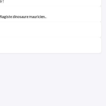
o !
Miagiste dinosaure mauricien..