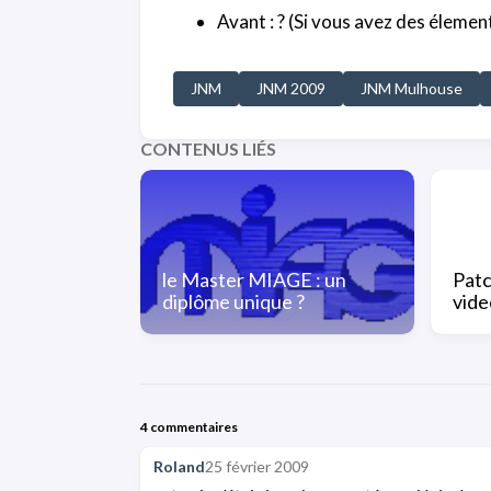
Avant : ? (Si vous avez des éleme
JNM
JNM 2009
JNM Mulhouse
CONTENUS LIÉS
le Master MIAGE : un
Patc
diplôme unique ?
vid
4 commentaires
Roland
25 février 2009