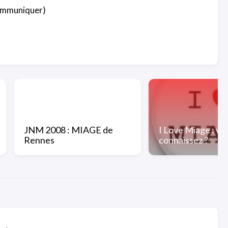
 communiquer)
JNM 2008 : MIAGE de
I Love Miage : vo
Rennes
connaissez ?