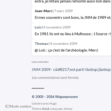
extra, je n'étais jamais remonté aussi loin dans 
Jean-Marc
17 mars 2009
Si mes souvenirs sont bons, la JNM de 1989 et
Loïc
14 novembre 2009
En 1981 ils ont eu lieu à Mulhouse ;-) Source :
Thomas
14 novembre 2009
@ Loic : ça c'est de l'archéologie. Merci
Liens entrants
JNM 2009 - c&#8217;est parti !&nbsp;|&nbsp
Les commentaires sont fermés.
© 2003 - 2026 Shigaepouyen
Généré avec
Hugo
Mode sombre
Thème
Stack
conçu par
Jimmy