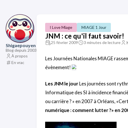
I Love Miage
MIAGE 1 Jour
JNM : ce qu'il faut savoir!
25 février 2009
3 minutes de lecture
Shigaepouyen
Blog depuis 2003
À propos
Les Journées Nationales MIAGE rassembl
En vrac
évènement!
Les JNM le jour
Les journées sont ryth
Informatique des SI à incidence financiè
ou carrière ? » en 2007 à Orléans, «Cert
numérique : comment lutter ?» en 200