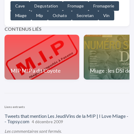
Cave
Degustation
Fromage
Fromagerie
Miage
Mip
Ochato
Secretan
Vin
CONTENUS LIÉS
MIP MIP a dit Coyote
Miage : les DSI de 
Liens entrants
Tweets that mention Les JeudiVins de la MIP | I Love Miage -
- Topsy.com
4 décembre 2009
Les commentaires sont fermés.